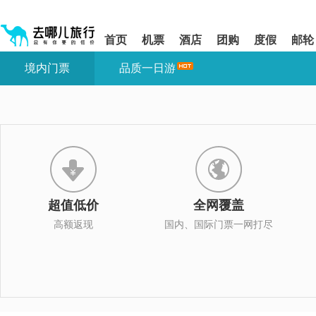
请
提
提
按
示:
示:
shift+enter
您
您
首页
机票
酒店
团购
度假
邮轮
进
已
已
入
进
离
境内门票
品质一日游
去
入
开
哪
网
网
网
站
站
智
导
导
能
航
航
导
区,
区
盲
本
语
区
音
域
引
含
导
有
超值低价
全网覆盖
模
6
式
个
高额返现
国内、国际门票一网打尽
模
块,
按
下
Tab
键
浏