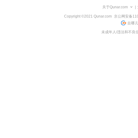
览
关于Qunar.com
|
信
息
Copyright ©2021 Qunar.com
京公网安备1101
去哪儿
未成年人/违法和不良信息