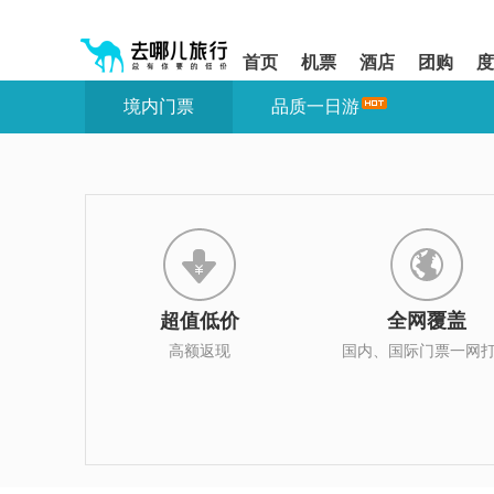
请
提
提
按
示:
示:
shift+enter
您
您
首页
机票
酒店
团购
度
进
已
已
入
进
离
境内门票
品质一日游
去
入
开
哪
网
网
网
站
站
智
导
导
能
航
航
导
区,
区
盲
本
语
区
音
域
引
含
导
有
超值低价
全网覆盖
模
6
式
个
高额返现
国内、国际门票一网
模
块,
按
下
Tab
键
浏