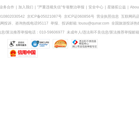
业务合作
|
加入我们
|
"严重违规失信"专项整治举报
|
安全中心
|
星骆驼公益
|
Abou
0802030542
京ICP备05021087号
京ICP证060856号
营业执照信息
互联网药品信
网投诉、咨询热线电话95117
举报、投诉邮箱: tousu@qunar.com
全国旅游投诉热线:
/算法推荐举报电话：010-59606977
未成年人/违法和不良信息/算法推荐举报邮箱：to