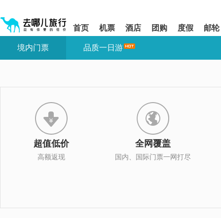
请
提
提
按
示:
示:
shift+enter
您
您
首页
机票
酒店
团购
度假
邮轮
进
已
已
入
进
离
境内门票
品质一日游
去
入
开
哪
网
网
网
站
站
智
导
导
能
航
航
导
区,
区
盲
本
语
区
音
域
引
含
导
有
超值低价
全网覆盖
模
6
式
个
高额返现
国内、国际门票一网打尽
模
块,
按
下
Tab
键
浏