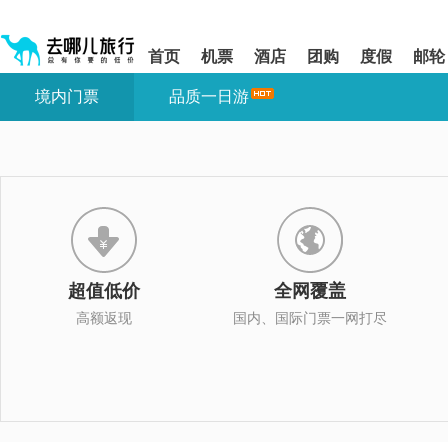
请
提
提
按
示:
示:
shift+enter
您
您
首页
机票
酒店
团购
度假
邮轮
进
已
已
入
进
离
境内门票
品质一日游
去
入
开
哪
网
网
网
站
站
智
导
导
能
航
航
导
区,
区
盲
本
语
区
音
域
引
含
导
有
超值低价
全网覆盖
模
6
式
个
高额返现
国内、国际门票一网打尽
模
块,
按
下
Tab
键
浏