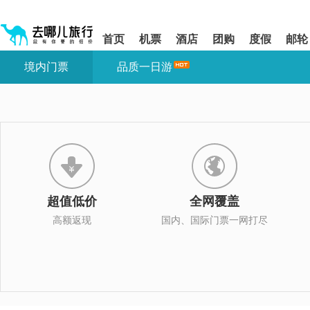
请
提
提
按
示:
示:
shift+enter
您
您
首页
机票
酒店
团购
度假
邮轮
进
已
已
入
进
离
境内门票
品质一日游
去
入
开
哪
网
网
网
站
站
智
导
导
能
航
航
导
区,
区
盲
本
语
区
音
域
引
含
导
有
超值低价
全网覆盖
模
6
式
个
高额返现
国内、国际门票一网打尽
模
块,
按
下
Tab
键
浏