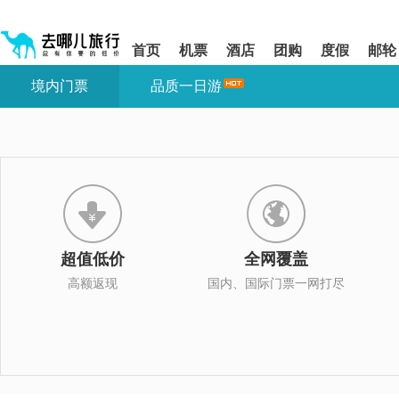
请
提
提
按
示:
示:
shift+enter
您
您
首页
机票
酒店
团购
度假
邮轮
进
已
已
入
进
离
境内门票
品质一日游
去
入
开
哪
网
网
网
站
站
智
导
导
能
航
航
导
区,
区
盲
本
语
区
音
域
引
含
导
有
超值低价
全网覆盖
模
6
式
个
高额返现
国内、国际门票一网打尽
模
块,
按
下
Tab
键
浏