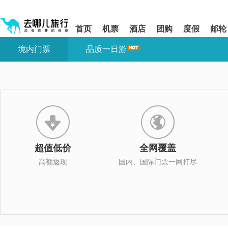
请
提
提
按
示:
示:
shift+enter
您
您
首页
机票
酒店
团购
度假
邮轮
进
已
已
入
进
离
境内门票
品质一日游
去
入
开
哪
网
网
网
站
站
智
导
导
能
航
航
导
区,
区
盲
本
语
区
音
域
引
含
导
有
超值低价
全网覆盖
模
6
式
个
高额返现
国内、国际门票一网打尽
模
块,
按
下
Tab
键
浏