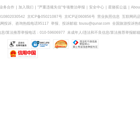
业务合作
|
加入我们
|
"严重违规失信"专项整治举报
|
安全中心
|
星骆驼公益
|
Abou
0802030542
京ICP备05021087号
京ICP证060856号
营业执照信息
互联网药品信
网投诉、咨询热线电话95117
举报、投诉邮箱: tousu@qunar.com
全国旅游投诉热线:
/算法推荐举报电话：010-59606977
未成年人/违法和不良信息/算法推荐举报邮箱：to