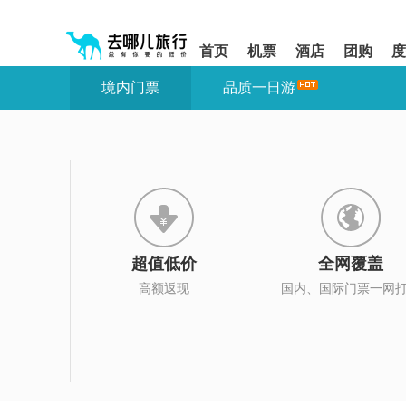
请
提
提
按
示:
示:
shift+enter
您
您
首页
机票
酒店
团购
度
进
已
已
入
进
离
境内门票
品质一日游
去
入
开
哪
网
网
网
站
站
智
导
导
能
航
航
导
区,
区
盲
本
语
区
音
域
引
含
导
有
超值低价
全网覆盖
模
6
式
个
高额返现
国内、国际门票一网
模
块,
按
下
Tab
键
浏