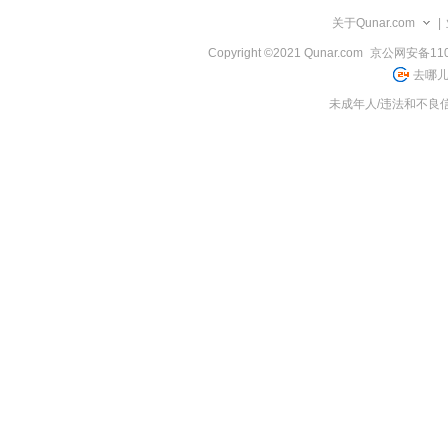
览
关于Qunar.com
|
信
息
Copyright ©2021 Qunar.com
京公网安备1101
去哪儿
未成年人/违法和不良信息