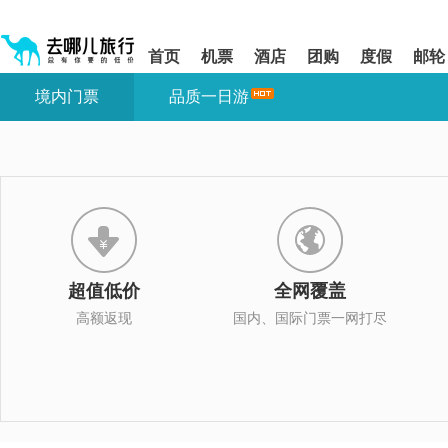
请
提
提
按
示:
示:
shift+enter
您
您
首页
机票
酒店
团购
度假
邮轮
进
已
已
入
进
离
境内门票
品质一日游
去
入
开
哪
网
网
网
站
站
智
导
导
能
航
航
导
区,
区
盲
本
语
区
音
域
引
含
导
有
超值低价
全网覆盖
模
6
式
个
高额返现
国内、国际门票一网打尽
模
块,
按
下
Tab
键
浏