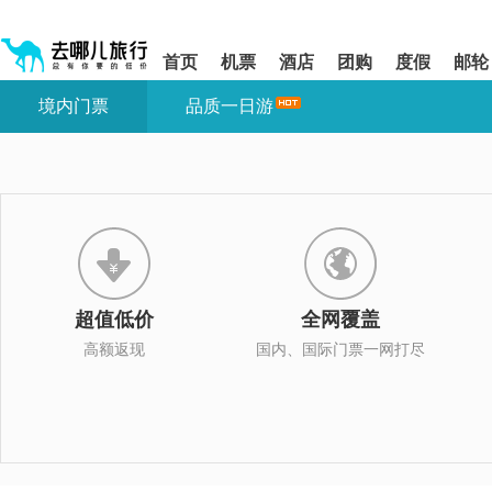
请
提
提
按
示:
示:
shift+enter
您
您
首页
机票
酒店
团购
度假
邮轮
进
已
已
入
进
离
境内门票
品质一日游
去
入
开
哪
网
网
网
站
站
智
导
导
能
航
航
导
区,
区
盲
本
语
区
音
域
引
含
导
有
超值低价
全网覆盖
模
6
式
个
高额返现
国内、国际门票一网打尽
模
块,
按
下
Tab
键
浏