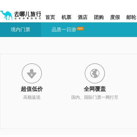
请
提
提
按
示:
示:
shift+enter
您
您
首页
机票
酒店
团购
度假
邮轮
进
已
已
入
进
离
境内门票
品质一日游
去
入
开
哪
网
网
网
站
站
智
导
导
能
航
航
导
区,
区
盲
本
语
区
音
域
引
含
导
有
超值低价
全网覆盖
模
6
式
个
高额返现
国内、国际门票一网打尽
模
块,
按
下
Tab
键
浏