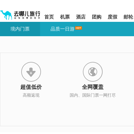
请
提
提
按
示:
示:
shift+enter
您
您
首页
机票
酒店
团购
度假
邮轮
进
已
已
入
进
离
境内门票
品质一日游
去
入
开
哪
网
网
网
站
站
智
导
导
能
航
航
导
区,
区
盲
本
语
区
音
域
引
含
导
有
超值低价
全网覆盖
模
6
式
个
高额返现
国内、国际门票一网打尽
模
块,
按
下
Tab
键
浏