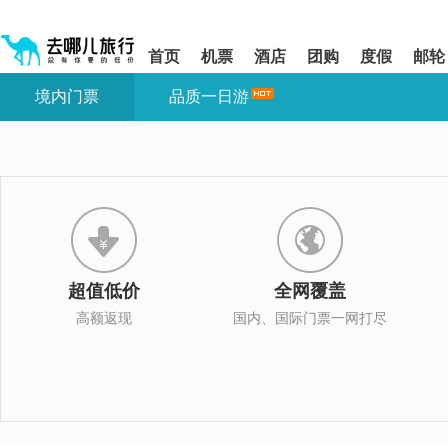
请
提
提
按
示:
示:
shift+enter
您
您
首页
机票
酒店
团购
度假
邮轮
进
已
已
入
进
离
境内门票
品质一日游
去
入
开
哪
网
网
网
站
站
智
导
导
能
航
航
导
区,
区
盲
本
语
区
音
域
引
含
导
有
超值低价
全网覆盖
模
6
式
个
高额返现
国内、国际门票一网打尽
模
块,
按
下
Tab
键
浏