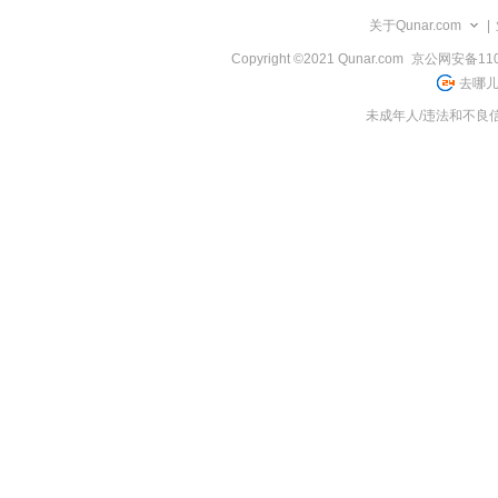
览
关于Qunar.com
|
信
息
Copyright ©2021 Qunar.com
京公网安备1101
去哪儿
未成年人/违法和不良信息