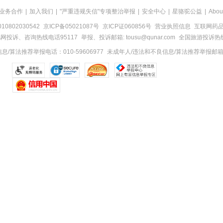
业务合作
|
加入我们
|
"严重违规失信"专项整治举报
|
安全中心
|
星骆驼公益
|
Abou
0802030542
京ICP备05021087号
京ICP证060856号
营业执照信息
互联网药品信
网投诉、咨询热线电话95117
举报、投诉邮箱: tousu@qunar.com
全国旅游投诉热线:
/算法推荐举报电话：010-59606977
未成年人/违法和不良信息/算法推荐举报邮箱：to