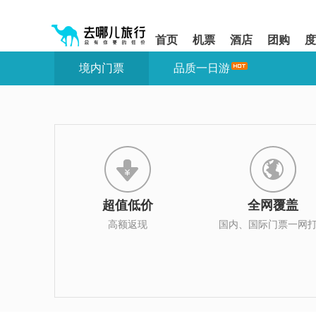
请
提
提
按
示:
示:
shift+enter
您
您
首页
机票
酒店
团购
度
进
已
已
入
进
离
境内门票
品质一日游
去
入
开
哪
网
网
网
站
站
智
导
导
能
航
航
导
区,
区
盲
本
语
区
音
域
引
含
导
有
超值低价
全网覆盖
模
6
式
个
高额返现
国内、国际门票一网
模
块,
按
下
Tab
键
浏