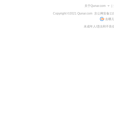
览
关于Qunar.com
|
信
息
Copyright ©2021 Qunar.com
京公网安备1101
去哪儿
未成年人/违法和不良信息