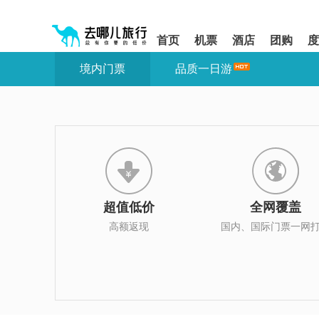
请
提
提
按
示:
示:
shift+enter
您
您
首页
机票
酒店
团购
度
进
已
已
入
进
离
境内门票
品质一日游
去
入
开
哪
网
网
网
站
站
智
导
导
能
航
航
导
区,
区
盲
本
语
区
音
域
引
含
导
有
超值低价
全网覆盖
模
6
式
个
高额返现
国内、国际门票一网
模
块,
按
下
Tab
键
浏