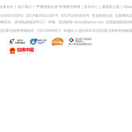
业务合作
|
加入我们
|
"严重违规失信"专项整治举报
|
安全中心
|
星骆驼公益
|
Abou
0802030542
京ICP备05021087号
京ICP证060856号
营业执照信息
互联网药品信
网投诉、咨询热线电话95117
举报、投诉邮箱: tousu@qunar.com
全国旅游投诉热线:
/算法推荐举报电话：010-59606977
未成年人/违法和不良信息/算法推荐举报邮箱：to