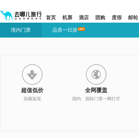
请
提
提
按
示:
示:
shift+enter
您
您
首页
机票
酒店
团购
度假
邮轮
进
已
已
入
进
离
境内门票
品质一日游
去
入
开
哪
网
网
网
站
站
智
导
导
能
航
航
导
区,
区
盲
本
语
区
音
域
引
含
导
有
超值低价
全网覆盖
模
6
式
个
高额返现
国内、国际门票一网打尽
模
块,
按
下
Tab
键
浏