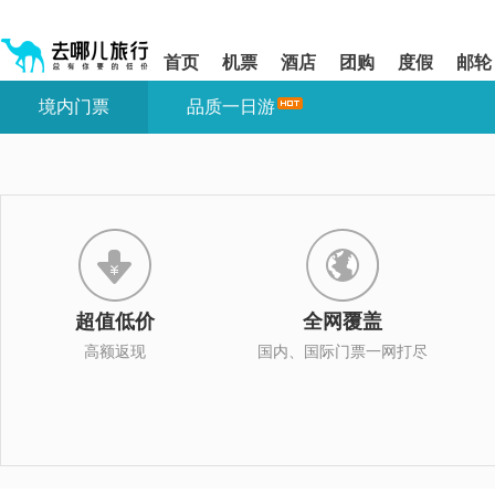
请
提
提
按
示:
示:
shift+enter
您
您
首页
机票
酒店
团购
度假
邮轮
进
已
已
入
进
离
境内门票
品质一日游
去
入
开
哪
网
网
网
站
站
智
导
导
能
航
航
导
区,
区
盲
本
语
区
音
域
引
含
导
有
超值低价
全网覆盖
模
6
式
个
高额返现
国内、国际门票一网打尽
模
块,
按
下
Tab
键
浏