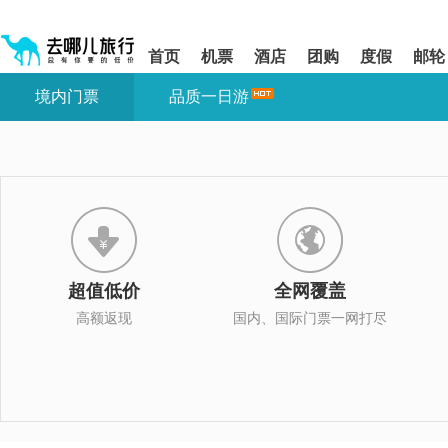
请
提
提
按
示:
示:
shift+enter
您
您
首页
机票
酒店
团购
度假
邮轮
进
已
已
入
进
离
境内门票
品质一日游
去
入
开
哪
网
网
网
站
站
智
导
导
能
航
航
导
区,
区
盲
本
语
区
音
域
引
含
导
有
超值低价
全网覆盖
模
6
式
个
高额返现
国内、国际门票一网打尽
模
块,
按
下
Tab
键
浏