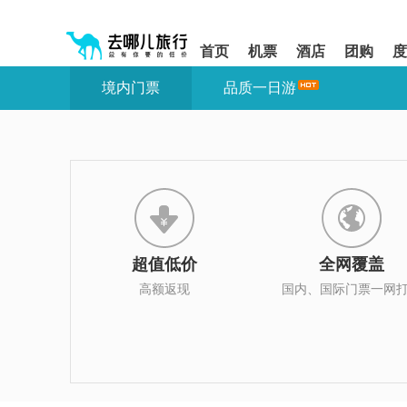
请
提
提
按
示:
示:
shift+enter
您
您
首页
机票
酒店
团购
度
进
已
已
入
进
离
境内门票
品质一日游
去
入
开
哪
网
网
网
站
站
智
导
导
能
航
航
导
区,
区
盲
本
语
区
音
域
引
含
导
有
超值低价
全网覆盖
模
6
式
个
高额返现
国内、国际门票一网
模
块,
按
下
Tab
键
浏