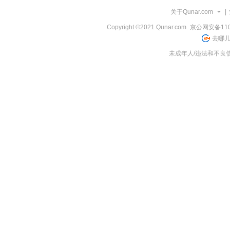
览
关于Qunar.com
|
信
息
Copyright ©2021 Qunar.com
京公网安备1101
去哪儿
未成年人/违法和不良信息