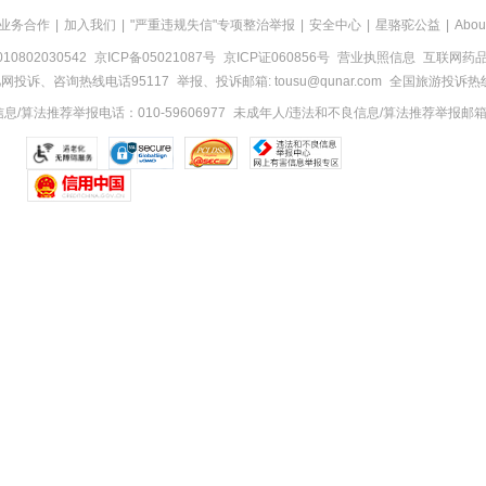
业务合作
|
加入我们
|
"严重违规失信"专项整治举报
|
安全中心
|
星骆驼公益
|
Abou
0802030542
京ICP备05021087号
京ICP证060856号
营业执照信息
互联网药品信
网投诉、咨询热线电话95117
举报、投诉邮箱: tousu@qunar.com
全国旅游投诉热线:
/算法推荐举报电话：010-59606977
未成年人/违法和不良信息/算法推荐举报邮箱：to