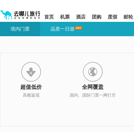
请
提
提
按
示:
示:
shift+enter
您
您
首页
机票
酒店
团购
度假
邮轮
进
已
已
入
进
离
境内门票
品质一日游
去
入
开
哪
网
网
网
站
站
智
导
导
能
航
航
导
区,
区
盲
本
语
区
音
域
引
含
导
有
超值低价
全网覆盖
模
6
式
个
高额返现
国内、国际门票一网打尽
模
块,
按
下
Tab
键
浏