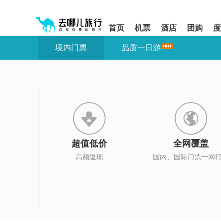
请
提
提
按
示:
示:
shift+enter
您
您
首页
机票
酒店
团购
度
进
已
已
入
进
离
境内门票
品质一日游
去
入
开
哪
网
网
网
站
站
智
导
导
能
航
航
导
区,
区
盲
本
语
区
音
域
引
含
导
有
超值低价
全网覆盖
模
6
式
个
高额返现
国内、国际门票一网
模
块,
按
下
Tab
键
浏