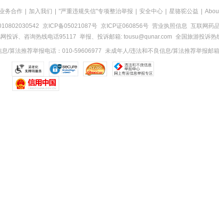
业务合作
|
加入我们
|
"严重违规失信"专项整治举报
|
安全中心
|
星骆驼公益
|
Abou
0802030542
京ICP备05021087号
京ICP证060856号
营业执照信息
互联网药品信
网投诉、咨询热线电话95117
举报、投诉邮箱: tousu@qunar.com
全国旅游投诉热线:
/算法推荐举报电话：010-59606977
未成年人/违法和不良信息/算法推荐举报邮箱：to