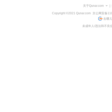
览
关于Qunar.com
|
信
息
Copyright ©2021 Qunar.com
京公网安备1101
去哪儿
未成年人/违法和不良信息