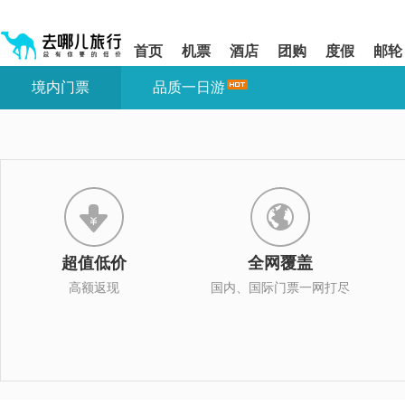
请
提
提
按
示:
示:
shift+enter
您
您
首页
机票
酒店
团购
度假
邮轮
进
已
已
入
进
离
境内门票
品质一日游
去
入
开
哪
网
网
网
站
站
智
导
导
能
航
航
导
区,
区
盲
本
语
区
音
域
引
含
导
有
超值低价
全网覆盖
模
6
式
个
高额返现
国内、国际门票一网打尽
模
块,
按
下
Tab
键
浏