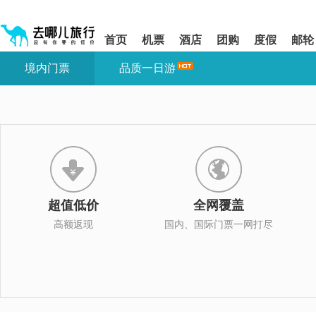
请
提
提
按
示:
示:
shift+enter
您
您
首页
机票
酒店
团购
度假
邮轮
进
已
已
入
进
离
境内门票
品质一日游
去
入
开
哪
网
网
网
站
站
智
导
导
能
航
航
导
区,
区
盲
本
语
区
音
域
引
含
导
有
超值低价
全网覆盖
模
6
式
个
高额返现
国内、国际门票一网打尽
模
块,
按
下
Tab
键
浏