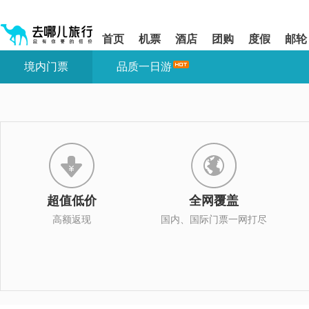
请
提
提
按
示:
示:
shift+enter
您
您
首页
机票
酒店
团购
度假
邮轮
进
已
已
入
进
离
境内门票
品质一日游
去
入
开
哪
网
网
网
站
站
智
导
导
能
航
航
导
区,
区
盲
本
语
区
音
域
引
含
导
有
超值低价
全网覆盖
模
6
式
个
高额返现
国内、国际门票一网打尽
模
块,
按
下
Tab
键
浏