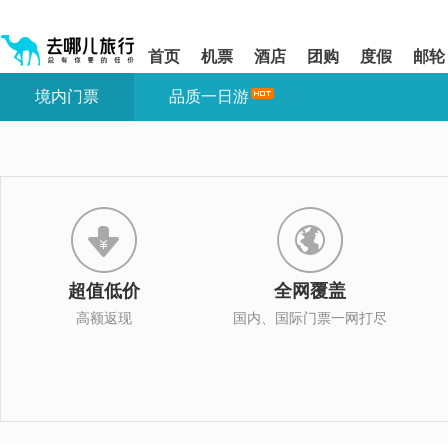
请
提
提
按
示:
示:
shift+enter
您
您
首页
机票
酒店
团购
度假
邮轮
进
已
已
入
进
离
境内门票
品质一日游
去
入
开
哪
网
网
网
站
站
智
导
导
能
航
航
导
区,
区
盲
本
语
区
音
域
引
含
导
有
超值低价
全网覆盖
模
6
式
个
高额返现
国内、国际门票一网打尽
模
块,
按
下
Tab
键
浏