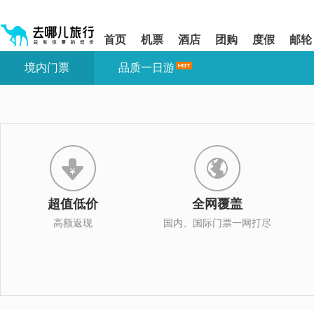
请
提
提
按
示:
示:
shift+enter
您
您
首页
机票
酒店
团购
度假
邮轮
进
已
已
入
进
离
境内门票
品质一日游
去
入
开
哪
网
网
网
站
站
智
导
导
能
航
航
导
区,
区
盲
本
语
区
音
域
引
含
导
有
超值低价
全网覆盖
模
6
式
个
高额返现
国内、国际门票一网打尽
模
块,
按
下
Tab
键
浏