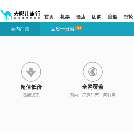
请
提
提
按
示:
示:
shift+enter
您
您
首页
机票
酒店
团购
度假
邮轮
进
已
已
入
进
离
境内门票
品质一日游
去
入
开
哪
网
网
网
站
站
智
导
导
能
航
航
导
区,
区
盲
本
语
区
音
域
引
含
导
有
超值低价
全网覆盖
模
6
式
个
高额返现
国内、国际门票一网打尽
模
块,
按
下
Tab
键
浏