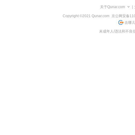
览
关于Qunar.com
|
信
息
Copyright ©2021 Qunar.com
京公网安备1101
去哪儿
未成年人/违法和不良信息