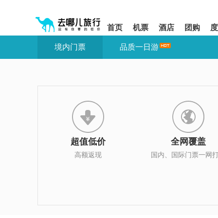
请
提
提
按
示:
示:
shift+enter
您
您
首页
机票
酒店
团购
度
进
已
已
入
进
离
境内门票
品质一日游
去
入
开
哪
网
网
网
站
站
智
导
导
能
航
航
导
区,
区
盲
本
语
区
音
域
引
含
导
有
超值低价
全网覆盖
模
6
式
个
高额返现
国内、国际门票一网
模
块,
按
下
Tab
键
浏