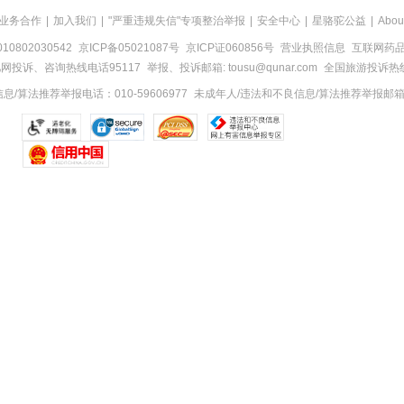
业务合作
|
加入我们
|
"严重违规失信"专项整治举报
|
安全中心
|
星骆驼公益
|
Abou
0802030542
京ICP备05021087号
京ICP证060856号
营业执照信息
互联网药品信
网投诉、咨询热线电话95117
举报、投诉邮箱: tousu@qunar.com
全国旅游投诉热线:
/算法推荐举报电话：010-59606977
未成年人/违法和不良信息/算法推荐举报邮箱：to