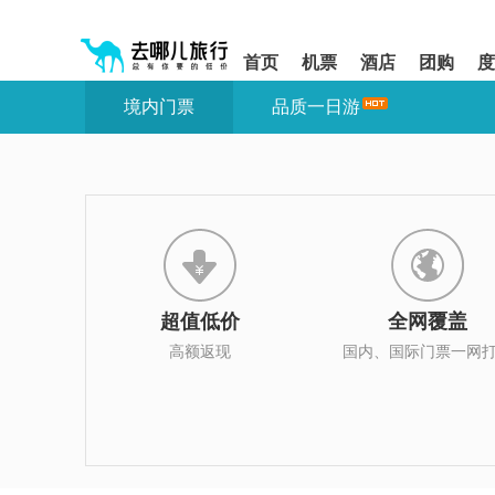
请
提
提
按
示:
示:
shift+enter
您
您
首页
机票
酒店
团购
度
进
已
已
入
进
离
境内门票
品质一日游
去
入
开
哪
网
网
网
站
站
智
导
导
能
航
航
导
区,
区
盲
本
语
区
音
域
引
含
导
有
超值低价
全网覆盖
模
6
式
个
高额返现
国内、国际门票一网
模
块,
按
下
Tab
键
浏