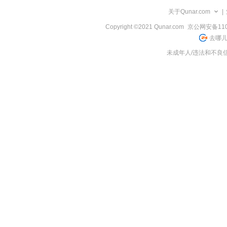
览
关于Qunar.com
|
信
息
Copyright ©2021 Qunar.com
京公网安备1101
去哪儿
未成年人/违法和不良信息