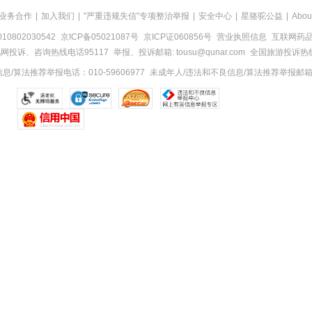
业务合作
|
加入我们
|
"严重违规失信"专项整治举报
|
安全中心
|
星骆驼公益
|
Abou
0802030542
京ICP备05021087号
京ICP证060856号
营业执照信息
互联网药品信
网投诉、咨询热线电话95117
举报、投诉邮箱: tousu@qunar.com
全国旅游投诉热线:
/算法推荐举报电话：010-59606977
未成年人/违法和不良信息/算法推荐举报邮箱：to