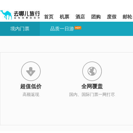
请
提
提
按
示:
示:
shift+enter
您
您
首页
机票
酒店
团购
度假
邮轮
进
已
已
入
进
离
境内门票
品质一日游
去
入
开
哪
网
网
网
站
站
智
导
导
能
航
航
导
区,
区
盲
本
语
区
音
域
引
含
导
有
超值低价
全网覆盖
模
6
式
个
高额返现
国内、国际门票一网打尽
模
块,
按
下
Tab
键
浏