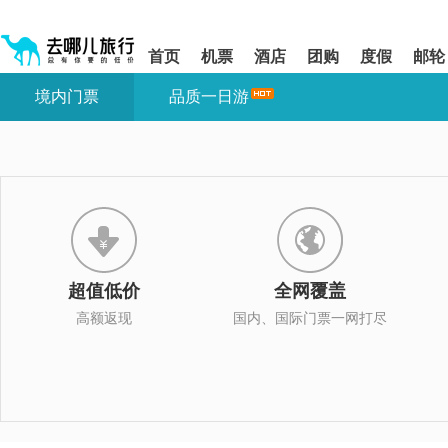
请
提
提
按
示:
示:
shift+enter
您
您
首页
机票
酒店
团购
度假
邮轮
进
已
已
入
进
离
境内门票
品质一日游
去
入
开
哪
网
网
网
站
站
智
导
导
能
航
航
导
区,
区
盲
本
语
区
音
域
引
含
导
有
超值低价
全网覆盖
模
6
式
个
高额返现
国内、国际门票一网打尽
模
块,
按
下
Tab
键
浏