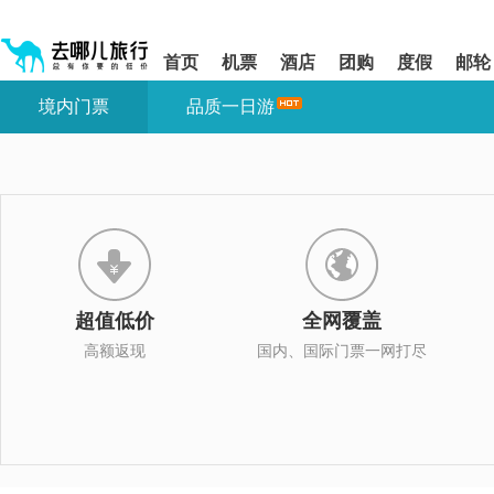
请
提
提
按
示:
示:
shift+enter
您
您
首页
机票
酒店
团购
度假
邮轮
进
已
已
入
进
离
境内门票
品质一日游
去
入
开
哪
网
网
网
站
站
智
导
导
能
航
航
导
区,
区
盲
本
语
区
音
域
引
含
导
有
超值低价
全网覆盖
模
6
式
个
高额返现
国内、国际门票一网打尽
模
块,
按
下
Tab
键
浏