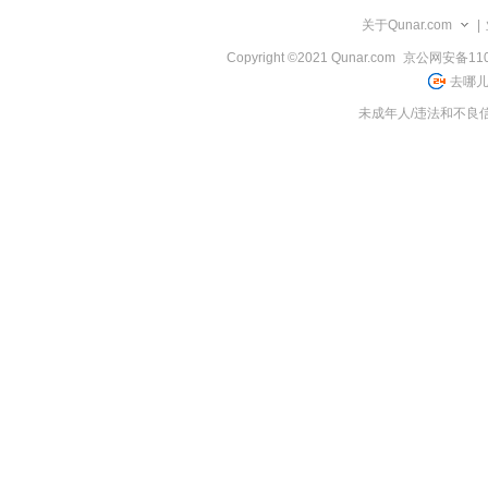
览
关于Qunar.com
|
信
息
Copyright ©2021 Qunar.com
京公网安备1101
去哪儿
未成年人/违法和不良信息