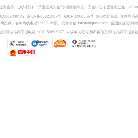
业务合作
|
加入我们
|
"严重违规失信"专项整治举报
|
安全中心
|
星骆驼公益
|
Abou
0802030542
京ICP备05021087号
京ICP证060856号
营业执照信息
互联网药品信
网投诉、咨询热线电话95117
举报、投诉邮箱: tousu@qunar.com
全国旅游投诉热线:
/算法推荐举报电话：010-59606977
未成年人/违法和不良信息/算法推荐举报邮箱：to