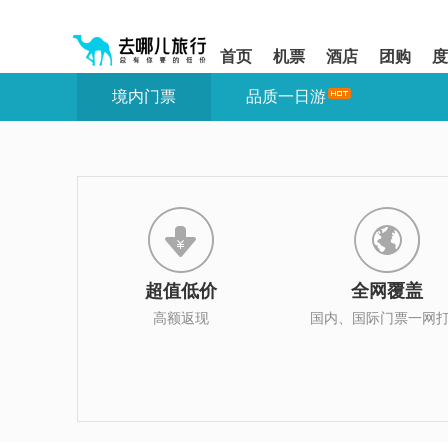
请
提
提
按
示:
示:
shift+enter
您
您
首页
机票
酒店
团购
度
进
已
已
入
进
离
境内门票
品质一日游
去
入
开
哪
网
网
网
站
站
智
导
导
能
航
航
导
区,
区
盲
本
语
区
音
域
引
含
导
有
超值低价
全网覆盖
模
6
式
个
高额返现
国内、国际门票一网
模
块,
按
下
Tab
键
浏