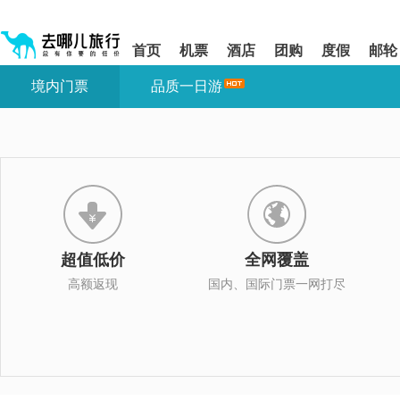
请
提
提
按
示:
示:
shift+enter
您
您
首页
机票
酒店
团购
度假
邮轮
进
已
已
入
进
离
境内门票
品质一日游
去
入
开
哪
网
网
网
站
站
智
导
导
能
航
航
导
区,
区
盲
本
语
区
音
域
引
含
导
有
超值低价
全网覆盖
模
6
式
个
高额返现
国内、国际门票一网打尽
模
块,
按
下
Tab
键
浏