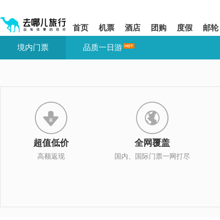
请
提
提
按
示:
示:
shift+enter
您
您
首页
机票
酒店
团购
度假
邮轮
进
已
已
入
进
离
境内门票
品质一日游
去
入
开
哪
网
网
网
站
站
智
导
导
能
航
航
导
区,
区
盲
本
语
区
音
域
引
含
导
有
超值低价
全网覆盖
模
6
式
个
高额返现
国内、国际门票一网打尽
模
块,
按
下
Tab
键
浏