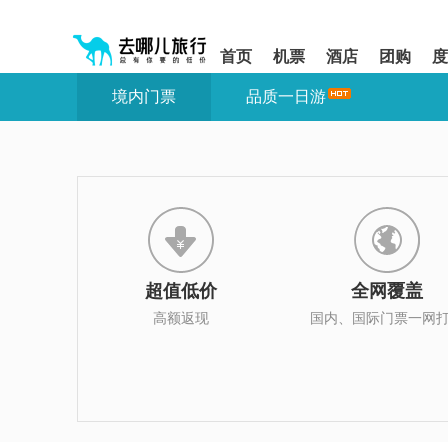
请
提
提
按
示:
示:
shift+enter
您
您
首页
机票
酒店
团购
度
进
已
已
入
进
离
境内门票
品质一日游
去
入
开
哪
网
网
网
站
站
智
导
导
能
航
航
导
区,
区
盲
本
语
区
音
域
引
含
导
有
超值低价
全网覆盖
模
6
式
个
高额返现
国内、国际门票一网
模
块,
按
下
Tab
键
浏