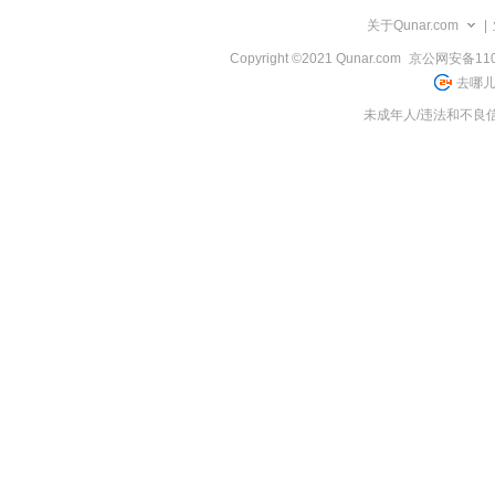
览
关于Qunar.com
|
信
息
Copyright ©2021 Qunar.com
京公网安备1101
去哪儿
未成年人/违法和不良信息