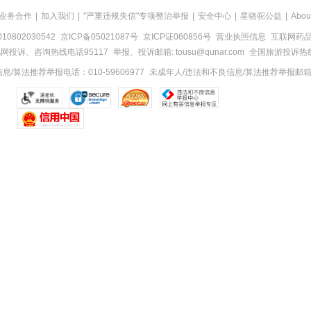
业务合作
|
加入我们
|
"严重违规失信"专项整治举报
|
安全中心
|
星骆驼公益
|
Abou
0802030542
京ICP备05021087号
京ICP证060856号
营业执照信息
互联网药品信
网投诉、咨询热线电话95117
举报、投诉邮箱: tousu@qunar.com
全国旅游投诉热线:
/算法推荐举报电话：010-59606977
未成年人/违法和不良信息/算法推荐举报邮箱：to