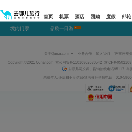
请
提
提
按
示:
示:
shift+enter
您
您
首页
机票
酒店
团购
度假
邮轮
进
已
已
入
进
离
境内门票
品质一日游
去
入
开
哪
网
网
网
站
站
智
导
导
能
航
航
关于Qunar.com
|
业务合作
|
加入我们
|
"严重违规
导
区,
区
盲
本
Copyright ©2021 Qunar.com
京公网安备11010802030542
京ICP备050210
语
区
去哪儿网投诉、咨询热线电话95117
举报
音
域
引
含
未成年人/违法和不良信息/算法推荐举报电话：010-59606
导
有
模
6
式
个
模
块,
按
下
Tab
键
浏