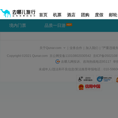
请
提
提
按
示:
示:
shift+enter
您
您
首页
机票
酒店
团购
度假
邮轮
进
已
已
入
进
离
境内门票
品质一日游
去
入
开
哪
网
网
网
站
站
智
导
导
能
航
航
关于Qunar.com
|
业务合作
|
加入我们
|
"严重违规
导
区,
区
盲
本
Copyright ©2021 Qunar.com
京公网安备11010802030542
京ICP备050210
语
区
去哪儿网投诉、咨询热线电话95117
举报
音
域
引
含
未成年人/违法和不良信息/算法推荐举报电话：010-59606
导
有
模
6
式
个
模
块,
按
下
Tab
键
浏