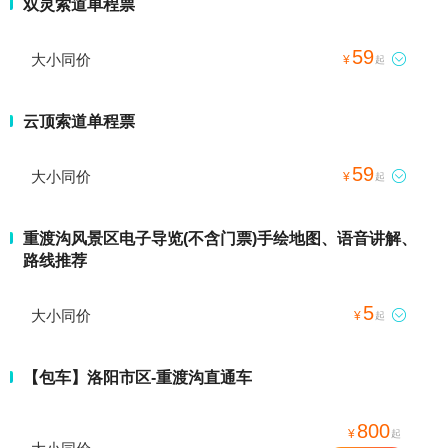
双灵索道单程票
59
大小同价

¥
起
云顶索道单程票
59
大小同价

¥
起
重渡沟风景区电子导览(不含门票)手绘地图、语音讲解、
路线推荐
5
大小同价

¥
起
【包车】洛阳市区-重渡沟直通车
800
¥
起