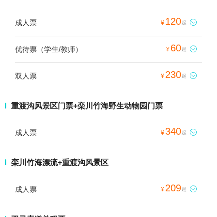
120
成人票

¥
起
60
优待票（学生/教师）

¥
起
230
双人票

¥
起
重渡沟风景区门票+栾川竹海野生动物园门票
340
成人票

¥
起
栾川竹海漂流+重渡沟风景区
209
成人票

¥
起