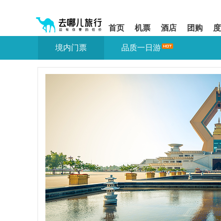
请
提
提
按
示:
示:
shift+enter
您
您
首页
机票
酒店
团购
度
进
已
已
入
进
离
境内门票
品质一日游
去
入
开
哪
网
网
网
站
站
智
导
导
能
航
航
导
区,
区
盲
本
语
区
音
域
引
含
导
有
模
6
式
个
模
块,
按
下
Tab
键
浏