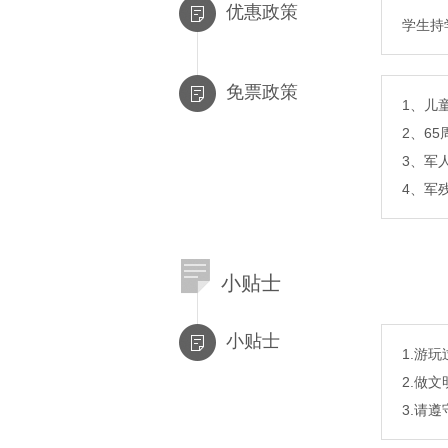
优惠政策
学生持
免票政策
1、儿
2、6
3、军
4、军
小贴士
小贴士
1.游
2.做
3.请