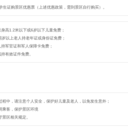
学生证购景区优惠票（上述优惠政策，需到景区自行购买）。
童身高1.2米以下或6岁以下儿童免费；
5周岁以上老人持老年证或身份证免费；
人持军官证和军人保障卡免费；
残持有效证件免费。
玩过程中，请注意个人安全，保护好儿童及老人，以免发生意外；
文明乘客，保护景区环境
遵守景区相关规定。