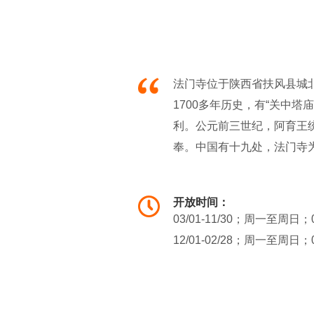
法门寺位于陕西省扶风县城北
1700多年历史，有“关中
利。公元前三世纪，阿育王
奉。中国有十九处，法门寺为
帝开皇三年（583）改称“成
门寺”。唐贞观年间曾三次开
开放时间：
壮观。2004年1月16日
03/01-11/30；周一至周日；0
信仰、道风、组织、人才、
12/01-02/28；周一至周日；0
持正法、续佛命脉的新篇章。
的目标而精进不懈。