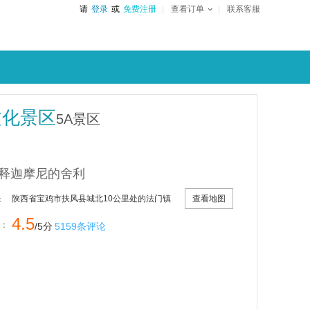
请
登录
或
免费注册
查看订单
联系客服
文化景区
5A景区
释迦摩尼的舍利
查看地图
陕西省宝鸡市扶风县城北10公里处的法门镇
：
4.5
：
/5分
5159条评论