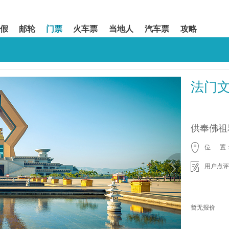
假
邮轮
门票
火车票
当地人
汽车票
攻略
法门
供奉佛祖
位 置
用户点评
暂无报价