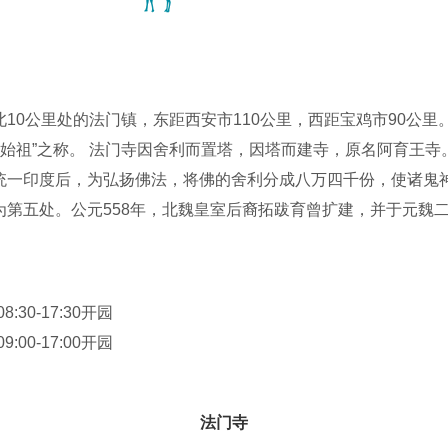
10公里处的法门镇，东距西安市110公里，西距宝鸡市90公里
塔庙始祖”之称。 法门寺因舍利而置塔，因塔而建寺，原名阿育王
统一印度后，为弘扬佛法，将佛的舍利分成八万四千份，使诸鬼
第五处。公元558年，北魏皇室后裔拓跋育曾扩建，并于元魏二
实道场”，仁寿二年（602年）右内史李敏二次开塔瞻礼。 唐高祖
塔就地瞻礼舍利。原塔俗名“圣冢”，后改建成四级木塔。高宗显
法门寺两序大众礼请中國佛教协會副会长兼秘书长学诚大和尚荣膺
8:30-17:30开园
教制等五项建设，大力创办教育，培育僧才，安居、诵戒，进一
9:00-17:00开园
现常住僧众230余人，法门寺正在展现昔日“皇家寺院”的风采，
法门寺