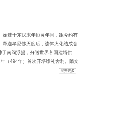
。 始建于东汉末年恒灵年间，距今约有
寺。释迦牟尼佛灭度后，遗体火化结成舍
神于南阎浮提，分送世界各国建塔供
年（494年）首次开塔瞻礼舍利。隋文
李渊武德七年（625年）敕建并改名“法
展开更多
庆年间修成瑰琳宫二十四院，建筑极为
住持。大和尚住持法门寺以来，不断加强
步完善了寺院各项管理制度。谱写出住
同时也为世界佛教“朝圣中心”这一宏伟