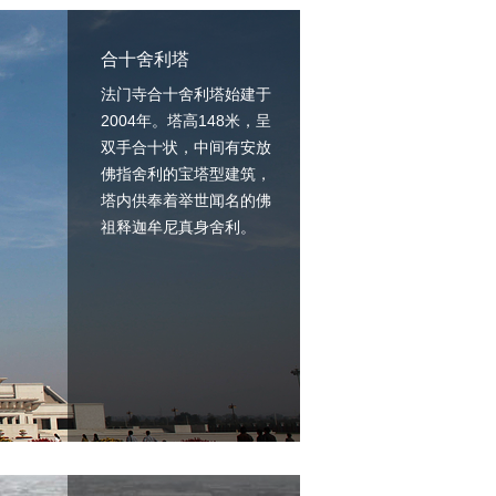
合十舍利塔
法门寺合十舍利塔始建于
2004年。塔高148米，呈
双手合十状，中间有安放
佛指舍利的宝塔型建筑，
塔内供奉着举世闻名的佛
祖释迦牟尼真身舍利。