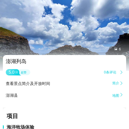


6
澎湖列岛
5.0
0条评论

分
超赞
查看景点简介及开放时间
简介


澎湖县
地图
项目
海洋牧场体验