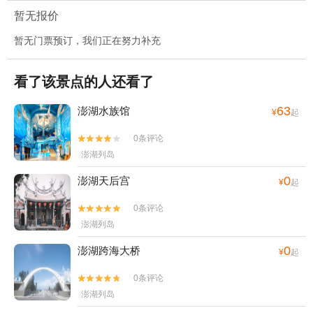
暂无报价
暂无门票预订，我们正在努力补充
看了该景点的人还看了
63
澎湖水族馆
¥
起
0条评论


澎湖列岛
0
澎湖天后宫
¥
起
0条评论


澎湖列岛
0
澎湖跨海大桥
¥
起
0条评论


澎湖列岛