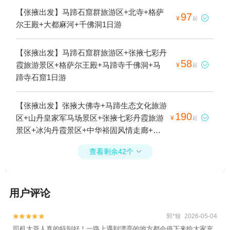
【张掖出发】马蹄石窟群旅游区+北寺+格萨
97

¥
起
尔王殿+大都麻河+千佛洞1日游
【张掖出发】马蹄石窟群旅游区+张掖七彩丹
58
霞旅游景区+格萨尔王殿+马蹄寺千佛洞+马

¥
起
蹄寺石窟1日游
【张掖出发】张掖大佛寺+马蹄生态文化旅游
190
区+山丹皇家军马场景区+张掖七彩丹霞旅游

¥
起
景区+冰沟丹霞景区+中华裕固风情走廊+平
山湖大峡谷+巴尔斯圣山景区+巴尔斯雪山1日
查看剩余42个

游
用户评论
郭*轸 2026-05-04


司机大哥人真的特别好！一路上遇到漂亮的地方都会停下来给大家充