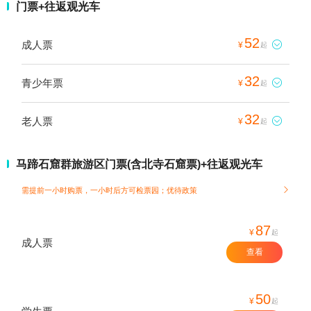
门票+往返观光车
52
成人票

¥
起
32
青少年票

¥
起
32
老人票

¥
起
马蹄石窟群旅游区门票(含北寺石窟票)+往返观光车
需提前一小时购票，一小时后方可检票园；
优待政策

87
¥
起
成人票
查看
50
¥
起