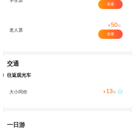
学生票
查看
50
¥
起
老人票
查看
交通
往返观光车
13
大小同价

¥
起
一日游