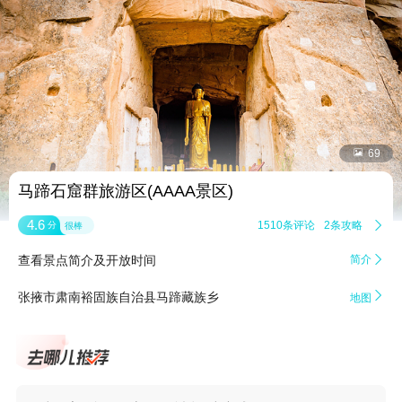


69
马蹄石窟群旅游区(AAAA景区)
4.6
1510条评论
2条攻略

分
很棒
查看景点简介及开放时间
简介


张掖市肃南裕固族自治县马蹄藏族乡
地图