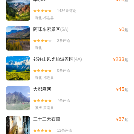
1436条评论


海北·祁连县
0
阿咪东索景区
(5A)
¥
起
2条评论


海北
233
祁连山风光旅游景区
(4A)
¥
起
0条评论


海北·祁连县
45
大都麻河
¥
起
7条评论


张掖·肃南县
87
三十三天石窟
¥
起
12条评论

