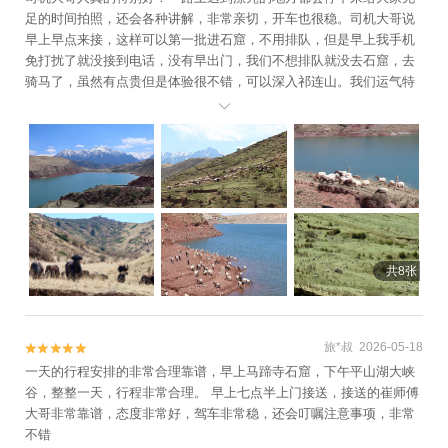
足的时间拍照，还会各种讲解，非常亲切，开车也很稳。司机大哥说
早上早点来接，这样可以第一批进石窟，不用排队，但是早上我手机
免打扰了就没接到电话，没有早出门，我们不想排队就没去石窟，去
骑马了，虽然有点贵但是体验很不错，可以深入祁连山。我们运气特
别好，赶上五四青年节免票，还是旅行社工作人员主动告诉我们的，

只需要自己买观光车票，很负责。我们在景区里遇到有人被旅行社骗
了钱，明明免票旅行社还收了他们门票，所以综合下来我觉得这家很
靠谱，体验感非常好！
共8张
旅*叔 2026-05-18


一天的行程安排的非常合理靠谱，早上马蹄寺石窟，下午平山湖大峡
谷，整整一天，行程非常合理。 早上七点半上门接送，接送的崔师傅
大哥非常靠谱，态度非常好，驾车非常稳，还会叮嘱注意事项，非常
不错