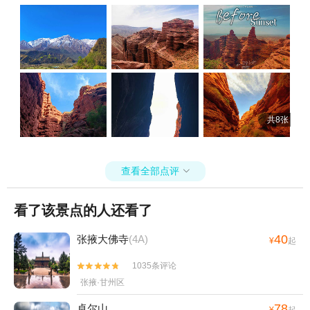
共8张
查看全部点评

看了该景点的人还看了
40
张掖大佛寺
(4A)
¥
起
1035条评论


张掖·甘州区
78
卓尔山
¥
起