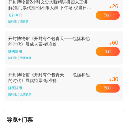
开封博物馆2小时文史大咖精讲拼团人工讲
26
¥
解(含门票代预约)不限人群-下午场-仅当日可
售【下午场】
预订
可订今日
随时退
需换票
开封博物馆《开封有个包青天——包拯和他
60
¥
的时代》展成人票-标准价
预订
随买随用
随时退
无需换票
开封博物馆《开封有个包青天——包拯和他
30
¥
的时代》展优待票-标准价
预订
随买随用
随时退
无需换票
导览+门票