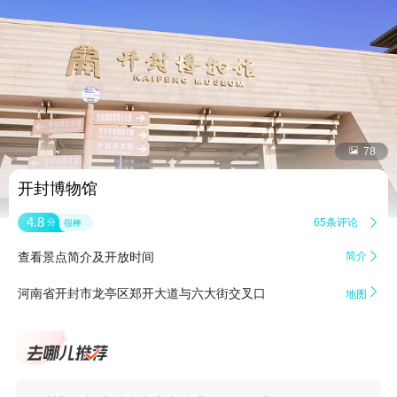


78
开封博物馆
4.8
65条评论

分
很棒
查看景点简介及开放时间
简介


河南省开封市龙亭区郑开大道与六大街交叉口
地图