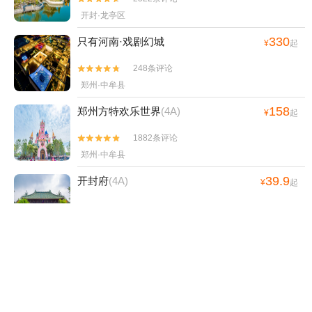
开封·龙亭区
330
只有河南·戏剧幻城
¥
起
248条评论


郑州·中牟县
158
郑州方特欢乐世界
(4A)
¥
起
1882条评论


郑州·中牟县
39.9
开封府
(4A)
¥
起
3128条评论


开封·鼓楼区
100
郑州电影小镇
(4A)
¥
起
175条评论


郑州·中牟县