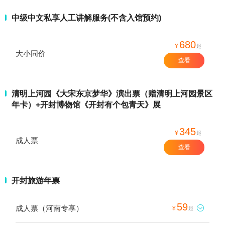
中级中文私享人工讲解服务(不含入馆预约)
680
¥
起
大小同价
查看
清明上河园《大宋东京梦华》演出票（赠清明上河园景区
年卡）+开封博物馆《开封有个包青天》展
345
¥
起
成人票
查看
开封旅游年票
59
成人票（河南专享）

¥
起