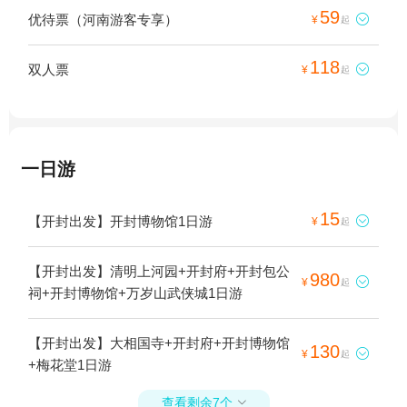
59
优待票（河南游客专享）

¥
起
118
双人票

¥
起
一日游
15
【开封出发】开封博物馆1日游

¥
起
【开封出发】清明上河园+开封府+开封包公
980

¥
起
祠+开封博物馆+万岁山武侠城1日游
【开封出发】大相国寺+开封府+开封博物馆
130

¥
起
+梅花堂1日游
查看剩余7个
