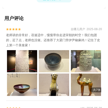
用户评论
去哪儿用户 2025-08-20


老师讲的非常好，语速适中，慢慢带你走进宋朝的时空！我们包团
的，迟了点，老师也没催。还推荐了大梁门旁伊尹椒麻鸡！记住了史
上第一个美食家！
共7张