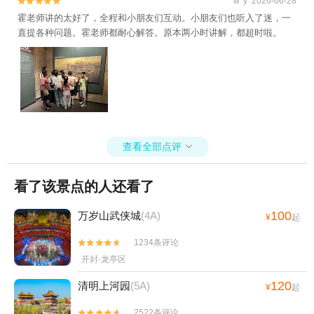
w*y 2026-06-28


霍老师讲的太好了，全程和小朋友们互动。小朋友们也听入了迷，一
直提各种问题。霍老师都耐心解答。原本两小时讲解，都超时啦。
查看全部点评

看了该景点的人还看了
100
万岁山武侠城
(4A)
¥
起
1234条评论


开封·龙亭区
120
清明上河园
(5A)
¥
起
2522条评论

