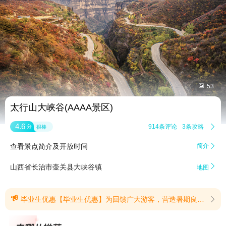


53
太行山大峡谷(AAAA景区)
4.6
914条评论
3条攻略

分
很棒
查看景点简介及开放时间
简介


山西省长治市壶关县大峡谷镇
地图

毕业生优惠【毕业生优惠】为回馈广大游客，营造暑期良好出游氛围，山西壶关太行山大峡谷景区(八泉峡、红豆峡、青龙峡)2026年暑期特推出毕业生专属半价、14周岁(含14周岁)以下儿童免票两项门票优惠政策，具体活动细则公告如下:一、中、高考毕业生门票半价优惠1.活动时间:2026年7月1日一2026年9月28日(含当日)2.优惠对象:2026年全国应届中、高考毕业生3.优惠内容:本人游览景区可享首道门票半价福利4.核验要求:需同时持本人有效身份证件+本人有效准考证(原件、复印件、照片均可)，方可享受优惠。二、14周岁(含14周岁)以下儿童免门票福利1.活动时间:2026年7月1日一2026年8月31日(含当日)2.优惠对象:14周岁(含14周岁)以下儿童3.优惠内容:符合年龄条件的儿童免景区首道门票4.核验要求:需出示儿童本人有效身份证或户口本(原件、复印件、照片均可)，方可享受优惠。三、温馨提示1.以上优惠仅针对景区的门票。景区内二次消费项目(索道、游船、观光车、观光电梯等)不参与减免。2.优惠政策仅限本人使用，证件信息需与持证人一致，不得转借、冒用。3.请游客购票、检票时主动出示相关证件，配合工作人员核验。4.如遇极端天气、景区客流管控等特殊情况，景区将动态调整运营安排，请以现场最新公告为准。感谢您的理解与支持，祝您旅途愉快!(提示有效期2026/6/30至2026/9/28)
