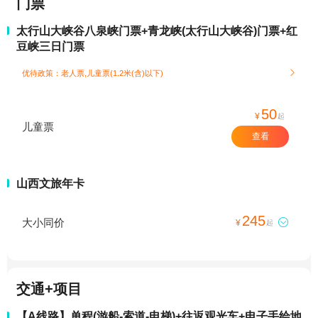
门票
太行山大峡谷八泉峡门票+青龙峡(太行山大峡谷)门票+红
豆峡三日门票
优待政策：老人票,儿童票(1.2米(含)以下)

50
¥
起
儿童票
查看
山西文旅年卡
245
大小同价

¥
起
交通+项目
【A线路】单程(游船-索道-电梯)+往返观光车+电子手绘地