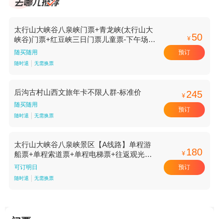
太行山大峡谷八泉峡门票+青龙峡(太行山大
50
¥
峡谷)门票+红豆峡三日门票儿童票-下午场
【下午场】
预订
随买随用
随时退
无需换票
后沟古村山西文旅年卡不限人群-标准价
245
¥
随买随用
预订
随时退
无需换票
太行山大峡谷八泉峡景区【A线路】单程游
180
¥
船票+单程索道票+单程电梯票+往返观光车
票+电子手绘地图成人票-标准价
预订
可订明日
随时退
无需换票