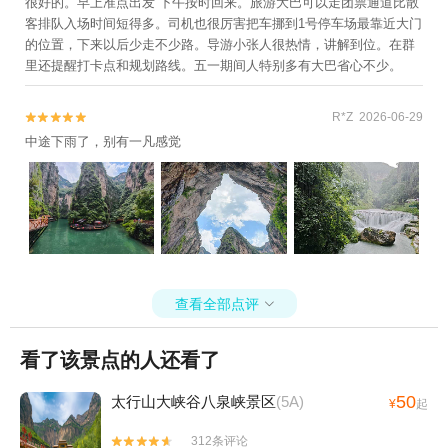
很好的。早上准点出发 下午按时回来。旅游大巴可以走团票通道比散
客排队入场时间短得多。司机也很厉害把车挪到1号停车场最靠近大门
的位置，下来以后少走不少路。导游小张人很热情，讲解到位。在群
里还提醒打卡点和规划路线。五一期间人特别多有大巴省心不少。
R*Z 2026-06-29


中途下雨了，别有一凡感觉
查看全部点评

看了该景点的人还看了
50
太行山大峡谷八泉峡景区
(5A)
¥
起
312条评论

