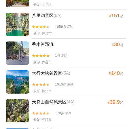
长治·上党区
151
八里沟景区
(5A)
¥
起
1059条评论


新乡·辉县市
30
香木河漂流
¥
起
1条评论


新乡·辉县市
140
太行大峡谷景区
(5A)
¥
起
1010条评论


安阳·林州市
39.9
天脊山自然风景区
(4A)
¥
起
170条评论


长治·平顺县