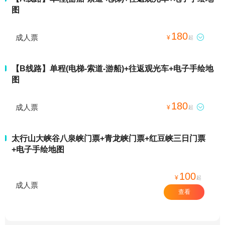
图
180
成人票

¥
起
【B线路】单程(电梯-索道-游船)+往返观光车+电子手绘地
图
180
成人票

¥
起
太行山大峡谷八泉峡门票+青龙峡门票+红豆峡三日门票
+电子手绘地图
100
¥
起
成人票
查看