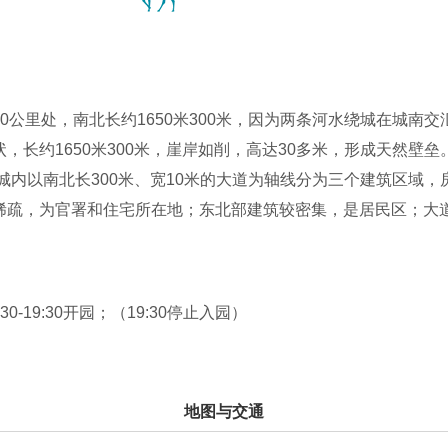
0公里处，南北长约1650米300米，因为两条河水绕城在城南
，长约1650米300米，崖岸如削，高达30多米，形成天然壁
，城内以南北长300米、宽10米的大道为轴线分为三个建筑区域
稀疏，为官署和住宅所在地；东北部建筑较密集，是居民区；大
大多一半在地下，系挖掘而成；一半在地上为夯土筑成。大部分
毁于一场大火。交河大佛寺、交河官署、陶窑、舍利塔群以及东
挖掘出了贵族墓地，古水井和金佛等重要古迹。城西还发现了完
:30-19:30开园；（19:30停止入园）
设新疆的历史纪念碑，是珍贵的古代文化殿堂。
地图与交通