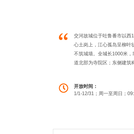
交河故城位于吐鲁番市以西1
心土岗上，江心孤岛呈柳叶状
不筑城墙。全城长1000米
道北部为寺院区；东侧建筑
河故城建筑遗址保存完好，
古学家考证，交河故城乃是
开放时间：
点。近年在交河故城又发现
1/1-12/31；周一至周日；09
各族劳动人民共同开发、建