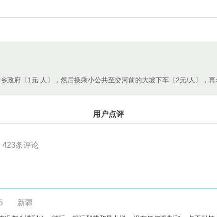
乡政府〔1元 人〕，然后换乘小公共至交河前的大坡下车〔2元/人〕，
用户点评
423
条评论
5
新疆