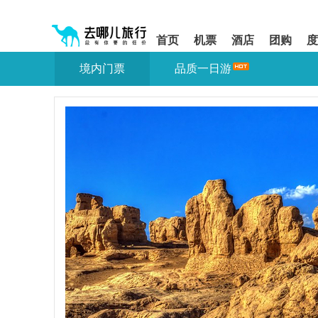
请
提
提
按
示:
示:
shift+enter
您
您
首页
机票
酒店
团购
度
进
已
已
入
进
离
境内门票
品质一日游
去
入
开
哪
网
网
网
站
站
智
导
导
能
航
航
导
区,
区
盲
本
语
区
音
域
引
含
导
有
模
6
式
个
模
块,
按
下
Tab
键
浏