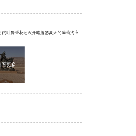
三月的吐鲁番花还没开略萧瑟夏天的葡萄沟应
查看更多