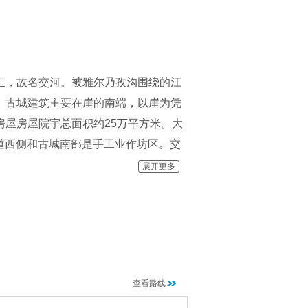
交汇，故名交河。被雅尔乃孜沟围绕的江
垒。古城建筑主要在崖的南端，以崖为凭
，房屋房屋院宇总面积约25万平方米。大
道西侧和古城南部是手工业作坊区。交
建筑遗址，都有烈火焚烧的痕迹。据考
展开更多
城门等遗址可作为古城参观游览的重
整的旧石器遗址。交河故城是我国古代
查看路线