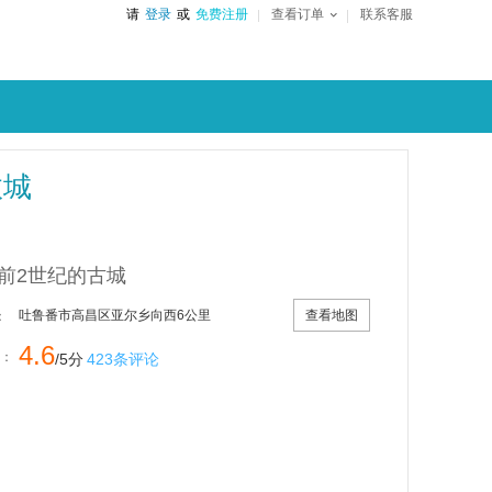
请
登录
或
免费注册
查看订单
联系客服
故城
前2世纪的古城
查看地图
吐鲁番市高昌区亚尔乡向西6公里
：
4.6
：
/5分
423条评论