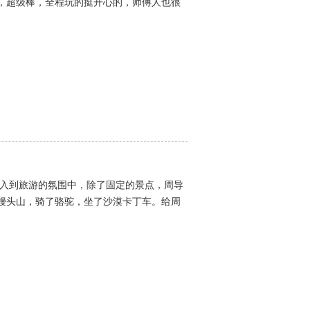
，超级棒，全程玩的挺开心的，师傅人也很
进入到旅游的氛围中，除了固定的景点，周导
馒头山，骑了骆驼，坐了沙漠卡丁车。给周