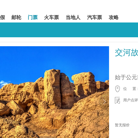
假
邮轮
门票
火车票
当地人
汽车票
攻略
交河
始于公元
位 置
用户点评
暂无报价