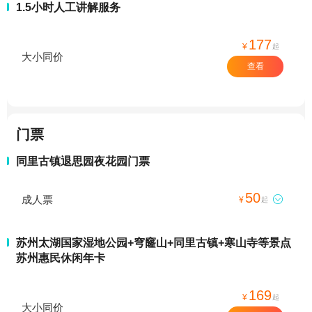
1.5小时人工讲解服务
177
¥
起
大小同价
查看
门票
同里古镇退思园夜花园门票
50
成人票

¥
起
苏州太湖国家湿地公园+穹窿山+同里古镇+寒山寺等景点
苏州惠民休闲年卡
169
¥
起
大小同价