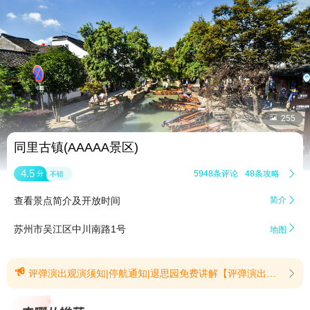


255
同里古镇(AAAAA景区)
4.5
5948条评论
48条攻略

分
不错
查看景点简介及开放时间
简介


苏州市吴江区中川南路1号
地图

评弹演出观演须知|停航通知|退思园免费讲解【评弹演出观演须知】1、自2026年3月6日起至2026年8月31日，工作日及双休日（不含法定节假日），凡正价购买景区门票（当日票100元，提前票80元）即可赠水墨剧院评弹演出（大众席）一张，具体方式如下：l 线下窗口：随门票赠送l 线上平台：凭购票二维码或APP有效订单至票务窗口兑换评弹演出兑换券（如票务窗口没领取可至水墨剧院前台补领）l 现场扫码&自助机：凭出票订单至票务人工窗口领取评弹演出兑换券（如现场没领取可至水墨剧院前台补领）l 如需升级贵宾席，凭赠票凭证在水墨剧场补差价（30元）办理；2、通过非正价票型入园游客，含各类免票人群、学生、老人优待票及各类市民卡、年卡用户、民宿&酒店套餐需另行购票（大众席28元/位，贵宾席58元/位）；3、国定假期（清明节、劳动节、端午节）期间评弹演出票不作赠送，需按门市价（大众席28元/位，贵宾席58元/位）购买；4、演出时间：13:30----16:00循环场次；5、进入剧场观演的游客，每位成年游客可免费携带一名1.4M以下的儿童；6、剧场不可携带宠物入内；7、评弹演出票经赠送或售出：不退、不换、不补；8、演出曲目分别为：苏州弹词小曲小调《花好月圆》、苏州弹词小曲小调《苏州好风光》、苏州弹词小曲小调《秦淮景》、苏州弹词小曲小调《太湖美》、苏州弹词小曲小调《茉莉花》、苏州弹词《西厢记-莺莺拜月》、苏州弹词《西厢记-莺莺操琴》、苏州弹词《西厢记-西厢待月》、苏州弹词《红楼梦-宝玉夜探》、苏州弹词《白蛇传-赏中秋》、苏州弹词《白蛇传-断桥》、苏州弹词《玉蜻蜓-庵堂认母》、苏州弹词《狸猫换太子-寇宫人》、苏州弹词《三国-战长沙》、苏州弹词《长生殿-宫怨》、苏州弹词《枫桥夜泊》、苏州弹词《三国-刀会》、苏州弹词《秋思》、苏州弹词《灯下劝妻》、苏州弹词《梅竹》、苏州弹词《络腮胡》、苏州弹词《杜十娘》、苏州弹词《钗头凤》（具体演出项目以现场实际为准）。(提示有效期2026/3/5至2026/8/31)【停航通知】罗星洲码头渡船现已暂停航行，恢复通航时间请关注景区官方通知。请大家合理规划出行，由此带来不便，敬请谅解。(提示有效期2026/7/31至2026/8/12)【退思园免费讲解】退思园工作日文化讲解体验（免费）活动地点：同里古镇 · 退思园 活动时间：2026年6月15日-9月15日讲解场次：周一至周五（工作日）9:00-9:30参与方式：每场限20人以内，人满即发团集合地点：无需预约，9：00在退思园检票处现场报名即可讲解内容：退思园历史、园林造景艺术、水乡民俗故事告别“走马观花”，专业讲解带您沉浸式读懂江南古镇文化(提示有效期2026/6/10至2026/9/15)
