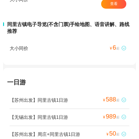
查看
同里古镇电子导览(不含门票)手绘地图、语音讲解、路线
推荐
6
大小同价

¥
起
一日游
588
【苏州出发】同里古镇1日游

¥
起
989
【无锡出发】同里古镇1日游

¥
起
50
【苏州出发】周庄+同里古镇1日游

¥
起