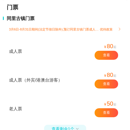
门票
同里古镇门票
3月6日-8月31日期间(法定节假日除外),预订同里古镇门票成人票赠水墨剧院评弹演出(大众席)1张；
优待政策

80
¥
起
成人票
查看
80
¥
起
成人票（外宾/港澳台游客）
查看
50
¥
起
老人票
查看
查看剩余1个
