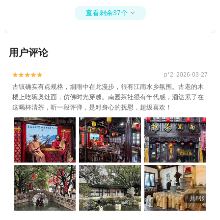
查看剩余37个

用户评论
p*2 2026-03-27


古镇确实有点规格，烟雨中在此漫步，很有江南水乡氛围。古老的木
楼上吃碗奥灶面，仿佛时光穿越。南园茶社很有年代感，溜达累了在
这喝杯清茶，听一段评弹，是对身心的抚慰，超级喜欢！
共8张