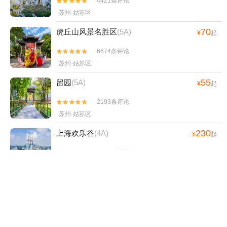
4421条评论


苏州·姑苏区
70
虎丘山风景名胜区
(5A)
¥
起
6674条评论


苏州·姑苏区
55
留园
(5A)
¥
起
2193条评论


苏州·姑苏区
230
上海欢乐谷
(4A)
¥
起
11496条评论


上海·松江区
18
寒山寺
(4A)
¥
起
4752条评论


苏州·姑苏区