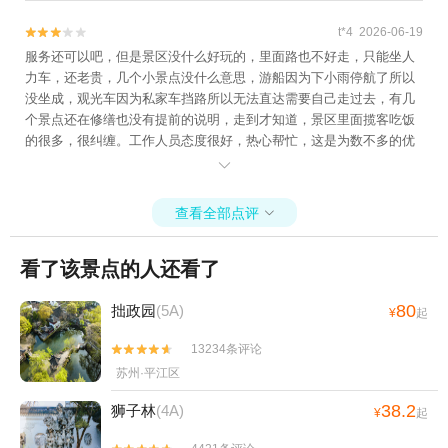
t*4 2026-06-19


服务还可以吧，但是景区没什么好玩的，里面路也不好走，只能坐人
力车，还老贵，几个小景点没什么意思，游船因为下小雨停航了所以
没坐成，观光车因为私家车挡路所以无法直达需要自己走过去，有几
个景点还在修缮也没有提前的说明，走到才知道，景区里面揽客吃饭
的很多，很纠缠。工作人员态度很好，热心帮忙，这是为数不多的优
点之一吧，除此之外总体感官不太好

查看全部点评

看了该景点的人还看了
80
拙政园
(5A)
¥
起
13234条评论


苏州·平江区
38.2
狮子林
(4A)
¥
起