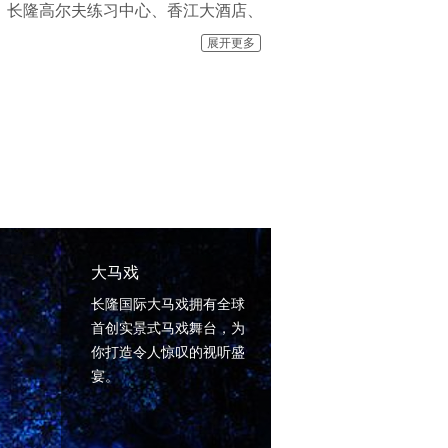
、长隆高尔夫练习中心、香江大酒店、
单位和文化部的文化产业示范基地。
展开更多
大 熊猫等世界各国国宝在内的500
媒体主题蛇园“金蛇秘境”；2013年再
非洲森林”；2013年8月，首只广东熊
 多世界金奖水上游乐设施”滑道超级造
上乐，并重磅推出全球首台专门为儿童设
大马戏
长隆国际大马戏拥有全球
首创实景式马戏舞台，为
你打造令人惊叹的视听盛
宴。