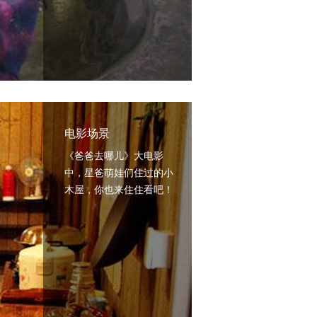
电影场景
《爸爸去哪儿》大电影
中，星爸萌娃们住过的小
木屋，你也来住住看吧！