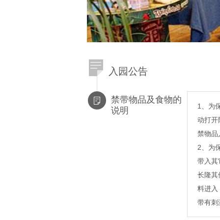
入园公告
禁带物品及食物的
1、为
说明
动打开
禁物品
2、为
带入其
长隆其
料进入
带有刺