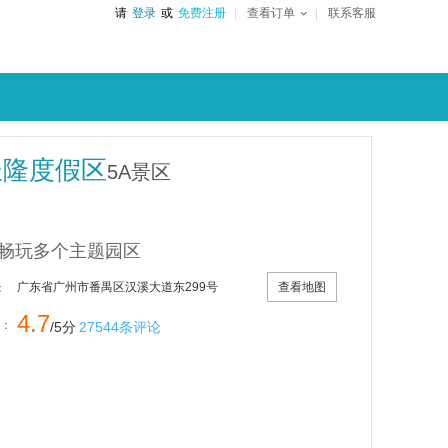
请
登录
或
免费注册
查看订单
联系客服
长隆度假区
5A景区
畅玩多个主题园区
查看地图
广东省广州市番禺区汉溪大道东299号
：
4.7
：
/5分
27544条评论