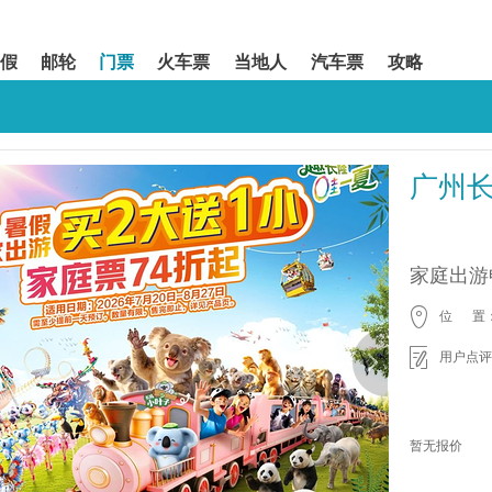
假
邮轮
门票
火车票
当地人
汽车票
攻略
广州
家庭出游
位 置
用户点评
暂无报价