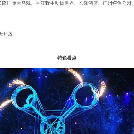
长隆国际大马戏、香江野生动物世界、长隆酒店、广州鳄鱼公园
，毗邻而建，又各占鳌头。长隆旅游度假区被评为全国旅游先进
野生动物种群放养和自驾车观赏为特色，拥有包括澳洲树熊、中国
2012年创造性推出动态高仿真实景恐龙园“侏 罗纪森林”及原生态多
全天开放
媒体互动生 态主题区“丛林发现”和原生态非洲野生特色动物展区“
生。长隆水上乐园：连续多年被评为“全球必去水上乐园”。拥有众
的“热浪谷”，是亚洲首创的超大户外温水新区。2013年，长隆水
特色看点