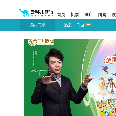
请
提
提
按
示:
示:
shift+enter
您
您
首页
机票
酒店
团购
度
进
已
已
入
进
离
境内门票
品质一日游
去
入
开
哪
网
网
网
站
站
智
导
导
能
航
航
导
区,
区
盲
本
语
区
音
域
引
含
导
有
模
6
式
个
模
块,
按
下
Tab
键
浏