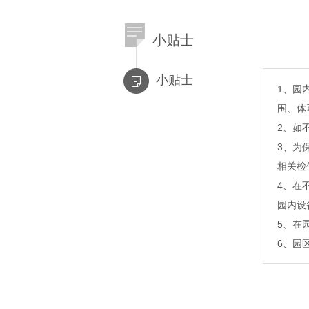
小贴士
小贴士
1、园
围、体
2、如
3、为
相关检
4、在
园内设
5、在
6、园