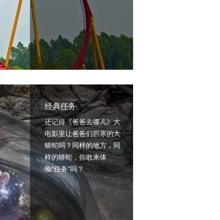
经典任务
还记得《爸爸去哪儿》大
电影里让爸爸们胆寒的大
蟒蛇吗？同样的地方，同
样的蟒蛇，你敢来体
验“任务”吗？