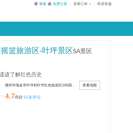
请
登录
或
免费注册
查看订单
联系客服
摇篮旅游区-叶坪景区
5A景区
遗迹了解红色历史
查看地图
赣州市瑞金市叶坪村叶坪红色旅游区206国道西150米
：
4.7
：
/5分
91条评论