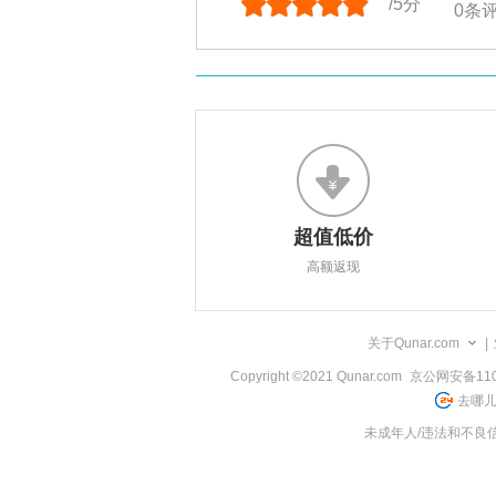
/5分
0
条
超值低价
高额返现
关于Qunar.com
|
Copyright ©2021 Qunar.com
京公网安备1101
去哪儿
未成年人/违法和不良信息