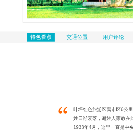
览
信
息
特色看点
交通位置
用户评论
叶坪红色旅游区离市区6公里
姓日渐衰落，谢姓人家教在此
1933年4月，这里一直是