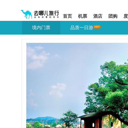
请
提
提
按
示:
示:
shift+enter
您
您
首页
机票
酒店
团购
度
进
已
已
入
进
离
境内门票
品质一日游
去
入
开
哪
网
网
网
站
站
智
导
导
能
航
航
导
区,
区
盲
本
语
区
音
域
引
含
导
有
模
6
式
个
模
块,
按
下
Tab
键
浏