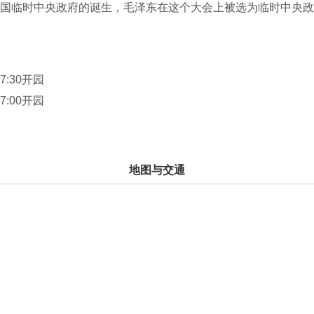
和国临时中央政府的诞生，毛泽东在这个大会上被选为临时中央
士纪念塔、红军烈士纪念亭、红军检阅台、公略亭、博物堡等16
念塔、纪念亭、红军检阅台、公略亭、博生堡五大纪念建筑物是“
的。这五大纪念建筑物均分布在红军广场周围，跟今天的天安门
17:30开园
以说，看了叶坪旧址群，就看到了今天共和国的雏形。1949年
17:00开园
这个地方进行了一次“伟大预演”。
地图与交通