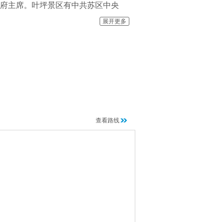
政府主席。叶坪景区有中共苏区中央
处旧址和纪念建筑物，是国家重点文物
展开更多
一苏大会”召开后建设的，都是由梁伯
广场周边的建筑分布极为相似，被称
在北京庄严宣告中华人民共和国成立，其
查看路线