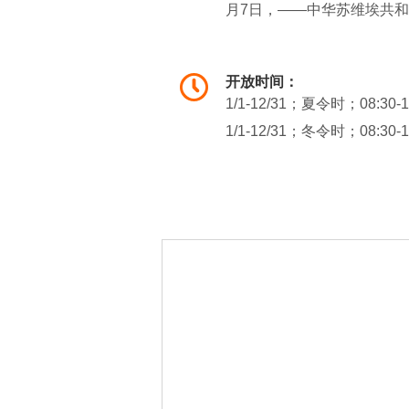
月7日，——中华苏维埃共
局、中央政府旧址、红军烈
保护单位。其中红军烈士纪
开放时间：
台任工程指导，钱壮飞设计
1/1-12/31；夏令时；08:30-
为“瑞金的天安门广场”。可
1/1-12/31；冬令时；08:30-
实早在18年前就在瑞金叶坪