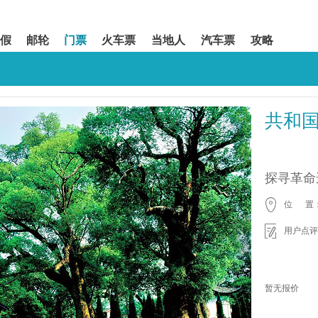
假
邮轮
门票
火车票
当地人
汽车票
攻略
共和国
探寻革命
位 置
用户点评
暂无报价