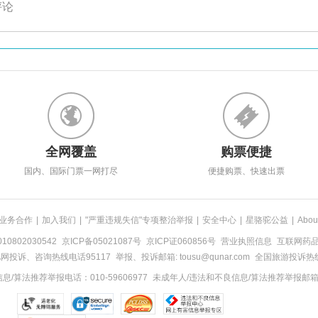
评论
全网覆盖
购票便捷
国内、国际门票一网打尽
便捷购票、快速出票
业务合作
|
加入我们
|
"严重违规失信"专项整治举报
|
安全中心
|
星骆驼公益
|
Abou
0802030542
京ICP备05021087号
京ICP证060856号
营业执照信息
互联网药品信
网投诉、咨询热线电话95117
举报、投诉邮箱: tousu@qunar.com
全国旅游投诉热线:
/算法推荐举报电话：010-59606977
未成年人/违法和不良信息/算法推荐举报邮箱：to