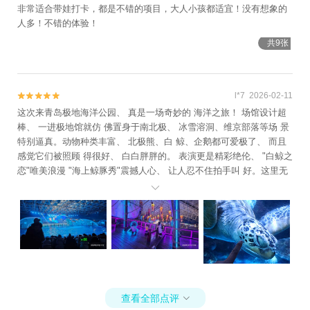
非常适合带娃打卡，都是不错的项目，大人小孩都适宜！没有想象的
人多！不错的体验！
共9张
l*7 2026-02-11


这次来青岛极地海洋公园、 真是一场奇妙的 海洋之旅！ 场馆设计超
棒、 一进极地馆就仿 佛置身于南北极、 冰雪溶洞、维京部落等场 景
特别逼真。动物种类丰富、 北极熊、白 鲸、企鹅都可爱极了、 而且
感觉它们被照顾 得很好、 白白胖胖的。 表演更是精彩绝伦、 "白鲸之
恋"唯美浪漫 "海上鲸豚秀"震撼人心、 让人忍不住拍手叫 好。这里无
论是对于大人还是小孩来说、 都 是一次难忘的体验、 绝对值得再

来！
查看全部点评
