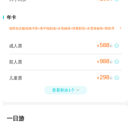
年卡
场馆包含极地海洋馆+海平线剧场+水母秘境+球幕影院+冰雪体验馆+萌兽湾

588
成人票

¥
起
988
双人票

¥
起
298
儿童票

¥
起
查看剩余1个

一日游