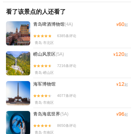
看了该景点的人还看了
60
青岛啤酒博物馆
(4A)
¥
起
6385条评论


青岛·市北区
120
崂山风景区
(5A)
¥
起
7216条评论


青岛·崂山区
12
海军博物馆
¥
起
4077条评论


青岛·市南区
96
青岛海底世界
(5A)
¥
起
8650条评论


青岛·市南区