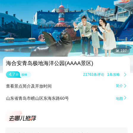


197
海合安青岛极地海洋公园(AAAA景区)
4.7
21763条评论
1条攻略

分
很棒
查看景点简介及开放时间
简介


山东省青岛市崂山区东海东路60号
地图