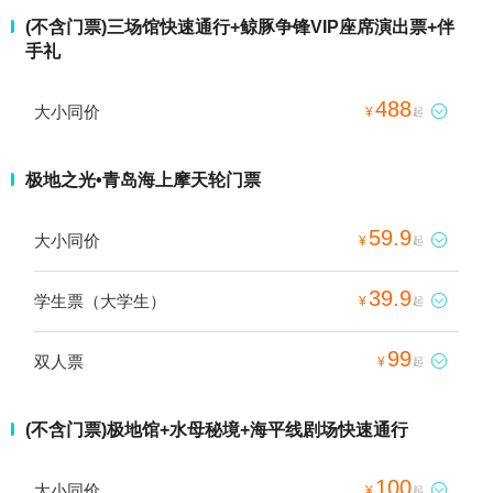
(不含门票)三场馆快速通行+鲸豚争锋VIP座席演出票+伴
手礼
488
大小同价

¥
起
极地之光•青岛海上摩天轮门票
59.9
大小同价

¥
起
39.9
学生票（大学生）

¥
起
99
双人票

¥
起
(不含门票)极地馆+水母秘境+海平线剧场快速通行
100
大小同价

¥
起