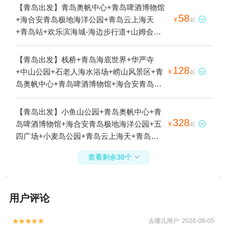
【青岛出发】青岛奥帆中心+青岛啤酒博物馆
58
+海合安青岛极地海洋公园+青岛云上海天

¥
起
+青岛站+欢乐滨海城-海边步行道+山姆会员
商店(青岛店)1日游
【青岛出发】栈桥+青岛海底世界+华严寺
128
+中山公园+石老人海水浴场+崂山风景区+青

¥
起
岛奥帆中心+青岛啤酒博物馆+海合安青岛极
地海洋公园+圣弥厄尔教堂+五四广场+劈柴
院+崂山仰口游览区+青岛海上观光+台东商
【青岛出发】小鱼山公园+青岛奥帆中心+青
业街+青岛火车站+青岛啤酒节+八水河+崂山
328
岛啤酒博物馆+海合安青岛极地海洋公园+五

¥
起
太清游览区+金沙滩啤酒城+第一海水浴场--
四广场+小麦岛公园+青岛云上海天+青岛站
已下线+青岛市博物馆+青山渔村1日游
+欢乐滨海城-海边步行道+山姆会员商店(青
查看剩余38个

岛店)1日游
用户评论
去哪儿用户 2026-08-05

