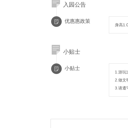
入园公告
优惠惠政策
身高1
小贴士
小贴士
1.游
2.做
3.请