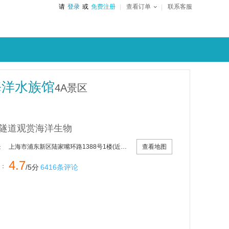
请
登录
或
免费注册
查看订单
联系客服
海洋水族馆
4A景区
隧道观赏海洋生物
查看地图
上海市浦东新区陆家嘴环路1388号1楼(近东方明珠)
：
4.7
：
/5分
6416条评论