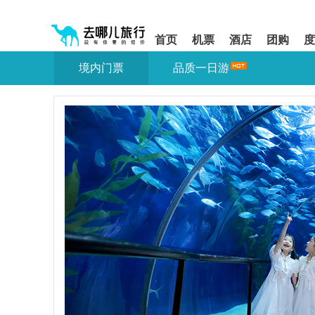
请
提
提
按
示:
示:
shift+enter
您
您
首页
机票
酒店
团购
度
进
已
已
入
进
离
境内门票
品质一日游
去
入
开
哪
网
网
网
站
站
智
导
导
能
航
航
导
区,
区
盲
本
语
区
音
域
引
含
导
有
模
6
式
个
模
块,
按
下
Tab
键
浏