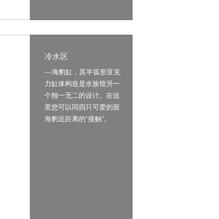
冷水区
---海豹缸，其半弧形亚克
力缸体构造是水族馆另一
个独一无二的设计。在这
里您可以同四只可爱的斑
海豹近距离的“接触”。