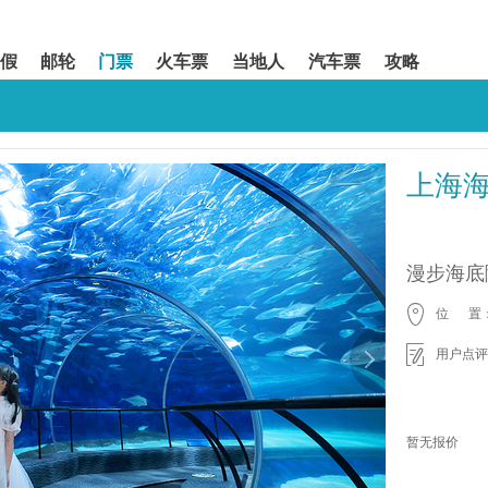
假
邮轮
门票
火车票
当地人
汽车票
攻略
上海
漫步海底
位 置
用户点评
暂无报价