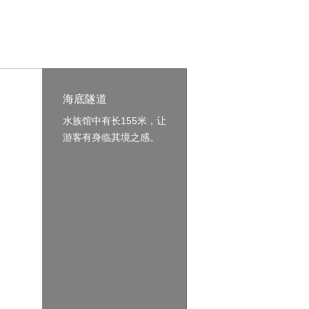
海底隧道
水族馆中有长155米，让
游客有身临其境之感。