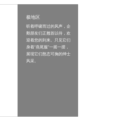
极地区
听着呼啸而过的风声，企
鹅朋友们正翘首以待，欢
迎着您的到来。只见它们
身着“燕尾服”一摇一摆，
展现它们憨态可掬的绅士
风采。